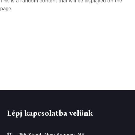
This is a random content that will be displayed on the
page.
Lépj kapcsolatba velünk
255 Sheet, New Avanew, NY