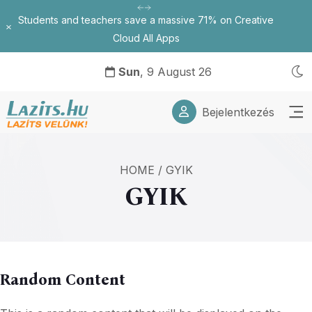
Students and teachers save a massive 71% on Creative
Bezárás
Cloud All Apps
Sun
, 9 August 26
Bejelentkezés
HOME
/
GYIK
GYIK
Random Content